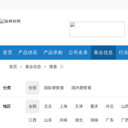
首页
产品供应
产品求购
公司名录
展会信息
行
首页
展会信息
搜索
>
>
分类
全部
国际塑胶展
国内塑胶展
地区
全部
北京
上海
天津
重庆
河北
山
江西
山东
河南
湖北
湖南
广东
广