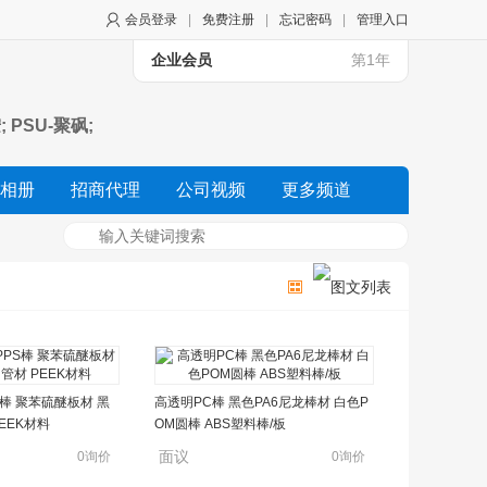
会员登录
|
免费注册
|
忘记密码
|
管理入口
企业会员
第1年
; PSU-聚砜;
相册
招商代理
公司视频
更多频道
S棒 聚苯硫醚板材 黑
高透明PC棒 黑色PA6尼龙棒材 白色P
PEEK材料
OM圆棒 ABS塑料棒/板
面议
0询价
0询价