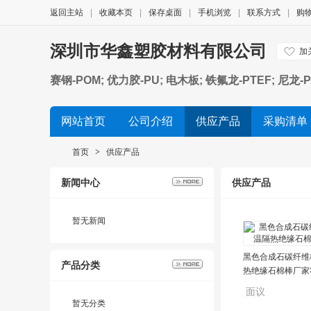
返回主站
|
收藏本页
|
保存桌面
|
手机浏览
|
联系方式
|
购
深圳市华鑫塑胶材料有限公司
加
赛钢-POM; 优力胶-PU; 电木板; 铁氟龙-PTEF; 尼龙-P
网站首页
公司介绍
供应产品
采购清单
诚信档案
友情链接
首页
>
供应产品
新闻中心
供应产品
暂无新闻
黑色合成石碳纤维
产品分类
热绝缘石棉棒厂家
面议
暂无分类