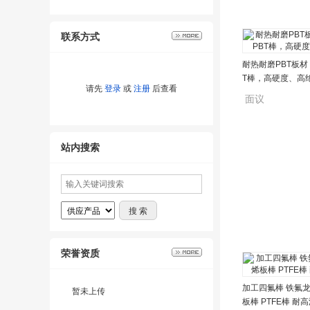
联系方式
耐热耐磨PBT板材 
T棒，高硬度、高
请先
登录
或
注册
后查看
面议
站内搜索
荣誉资质
加工四氟棒 铁氟
暂未上传
板棒 PTFE棒 耐