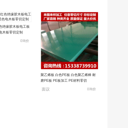
色绝缘胶木板电工板
电木板零切定制
0询价
聚乙烯板 白色PE板 白色聚乙烯棒 耐
磨PE板 PE板加工 PE材料零切
面议
0询价