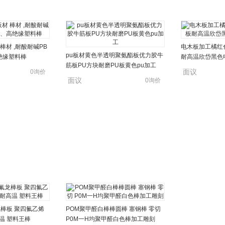
棒材 ,耐酸耐碱PB
电木板加工橘红
pu板材黄色半透明聚氨酯板优力胶牛
绝缘塑料棒
耐高温欣岱黑色
筋板PU方块耐磨PU板黄色pu加工
面议
0询价
面议
0询价
龙棒板 聚四氟乙烯
POM聚甲醛白棒棒圆棒 塞钢棒 零切
高温 塑料王棒
P0M一H均聚甲醛白色棒加工雕刻