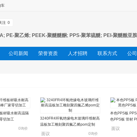
物车
关注
0
A; PE-聚乙烯; PEEK-聚醚醚酮; PPS-聚苯硫醚; PEI-聚醚酰亚胺
公司新闻
荣誉资质
人才招聘
联系方式
公司
板材吸水耐高温隔
本色PPS板 PP
3240FR4环氧绝缘电木玻璃纤维耐高
零切加工
色PPS板 管材 
温板加工雕刻聚四氟乙烯pom定制
面议
0询价
面议
0询价