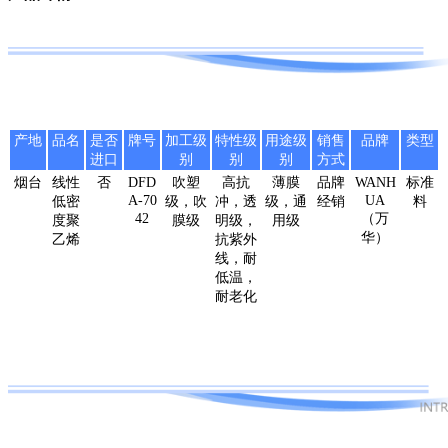
产地
品名
是否
牌号
加工级
特性级
用途级
销售
品牌
类型
进口
别
别
别
方式
烟台
线性
否
DFD
吹塑
高抗
薄膜
品牌
WANH
标准
A-70
UA
低密
级，吹
冲，透
级，通
经销
料
42
（万
度聚
膜级
明级，
用级
华）
乙烯
抗紫外
线，耐
低温，
耐老化