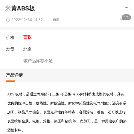
米黄ABS板
1/7
0询价
2022-12-30 14:32
1695
价格
面议
发货
北京
该产品库存不足
产品详情
ABS 板材，是通过丙烯腈-丁二烯-苯乙烯(ABS)材料挤出成型的板材，具有
优良的抗冲击性、耐热性、耐低温性、耐化学药品性及电气
性能，还具有易
加工、制品尺寸稳定、表面光泽性好等特点，容易涂装、着色，还可以进行
表面喷镀金属、电镀、焊接、热压和粘接
等二次加工，是一种用途极广的热
塑性材料。