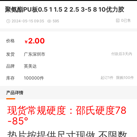
聚氨酯PU板0.5 1 1.5 2 2.5 3-5 8 10优力胶
0已售
2024-05-15 09:35
595
2.00
价格
￥
发货
广东深圳市
付款后3天内
品牌
英美达
库存
100000
件
起订1件 限购100件
产品详情
现货常规硬度：邵氏硬度78
-85°
垫片按提供尺寸现做 不限数